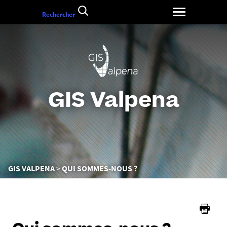
Aller
Rechercher
au
contenu
GIS Valpena
Vous
GIS VALPENA
QUI SOMMES-NOUS ?
êtes
ici :